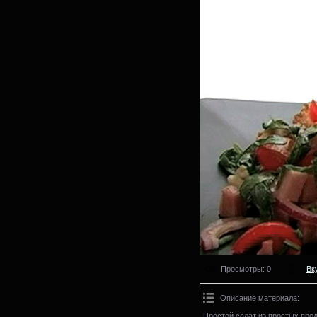
Просмотры
: 0
Вк
Описание материала
:
Простой салат из простых про