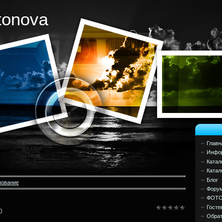
tonova
Главн
Инфор
Катал
Катал
Блог
зование
Фору
ФОТ
Госте
р
Обрат