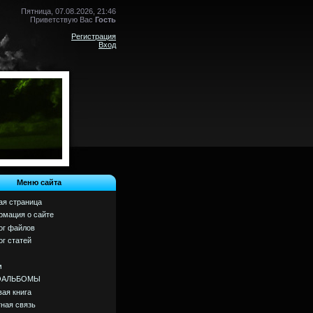
Пятница, 07.08.2026, 21:46
Приветствую Вас
Гость
Регистрация
Вход
Меню сайта
ая страница
мация о сайте
ог файлов
ог статей
м
ОАЛЬБОМЫ
вая книга
ная связь