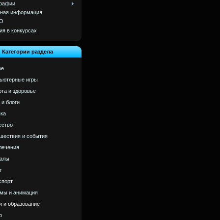
рафии
ная информация
О
ия в конкурсах
Категории раздела
ое
ьютерные игры
ота и здоровье
 и блоги
ка
ство
шествия и события
лечения
алы
т
спорт
мы и анимация
и и образование
р