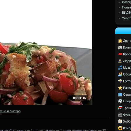
Фотог
Полез
ВИДЕ
Участ
Друг
Комп
Крас
Люди
Музы
Обще
Путе
Разв
Сери
00:01:16
Спор
Тран
усно и быстро
Филь
Хобб
Юмо
дуктов.Состав:лук — 1 штука;руккола — 1 пучок;помидоры-черри — 22