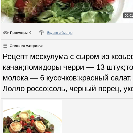
00:01
Просмотры
: 0
Вкусно и быстро
Описание материала
:
Рецепт мескулума с сыром из козье
качан;помидоры черри — 13 штук;то
молока — 6 кусочков;красный салат,
Лолло россо;соль, черный перец, ук