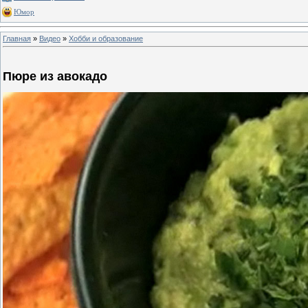
Юмор
Главная
»
Видео
»
Хобби и образование
Пюре из авокадо