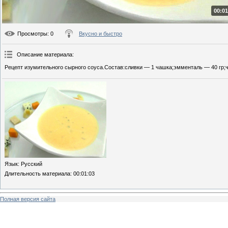
00:01
Просмотры
: 0
Вкусно и быстро
Описание материала
:
Рецепт изумительного сырного соуса.Состав:сливки — 1 чашка;эмменталь — 40 гр;ч
Язык
: Русский
Длительность материала
: 00:01:03
Полная версия сайта