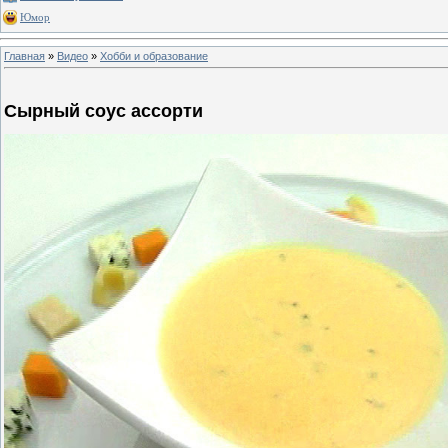
Юмор
Главная
»
Видео
»
Хобби и образование
Сырный соус ассорти