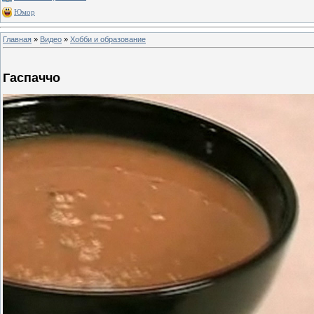
Юмор
Главная
»
Видео
»
Хобби и образование
Гаспаччо