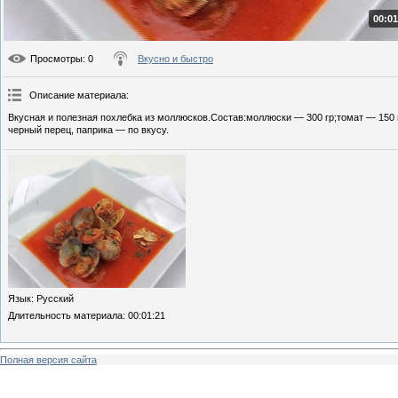
00:01
Просмотры
: 0
Вкусно и быстро
Описание материала
:
Вкусная и полезная похлебка из моллюсков.Состав:моллюски — 300 гр;томат — 150 г
черный перец, паприка — по вкусу.
Язык
: Русский
Длительность материала
: 00:01:21
Полная версия сайта