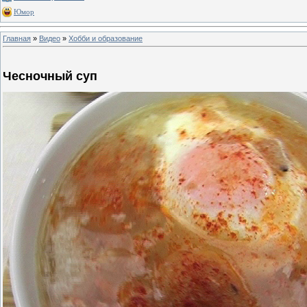
Юмор
Главная
»
Видео
»
Хобби и образование
Чесночный суп