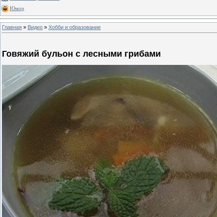
Юмор
Главная
»
Видео
»
Хобби и образование
Говяжий бульон с лесными грибами