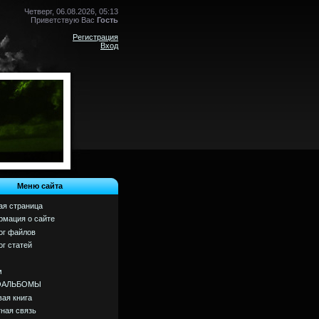
Четверг, 06.08.2026, 05:13
Приветствую Вас
Гость
Регистрация
Вход
Меню сайта
ая страница
мация о сайте
ог файлов
ог статей
м
ОАЛЬБОМЫ
вая книга
ная связь