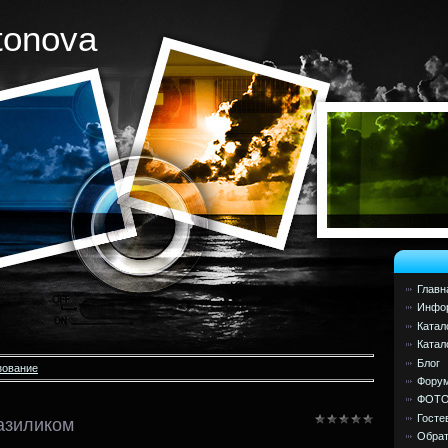
tonova
Главн
Инфор
Катал
Катал
Блог
зование
Фору
ФОТ
Госте
базиликом
Обрат