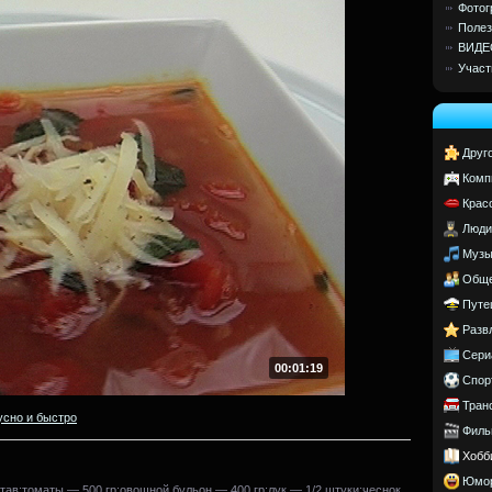
Фотог
Полез
ВИДЕ
Участ
Друг
Комп
Крас
Люди
Музы
Обще
Путе
Разв
Сери
00:01:19
Спор
Тран
усно и быстро
Филь
Хобб
Юмо
тав:томаты — 500 гр;овощной бульон — 400 гр;лук — 1/2 штуки;чеснок