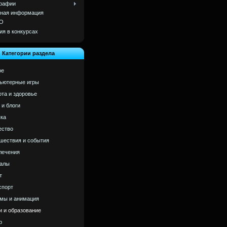
рафии
ная информация
О
ия в конкурсах
Категории раздела
ое
ьютерные игры
ота и здоровье
 и блоги
ка
ство
шествия и события
лечения
алы
т
спорт
мы и анимация
и и образование
р