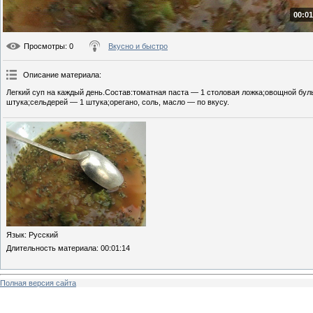
00:01
Просмотры
: 0
Вкусно и быстро
Описание материала
:
Легкий суп на каждый день.Состав:томатная паста — 1 столовая ложка;овощной буль
штука;сельдерей — 1 штука;орегано, соль, масло — по вкусу.
Язык
: Русский
Длительность материала
: 00:01:14
Полная версия сайта