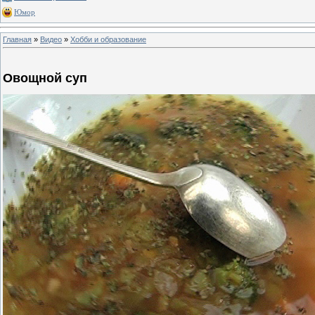
Юмор
Главная
»
Видео
»
Хобби и образование
Овощной суп