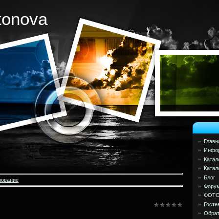
tonova
Главн
Инфор
Катал
Катал
Блог
зование
Фору
ФОТ
Госте
Обрат