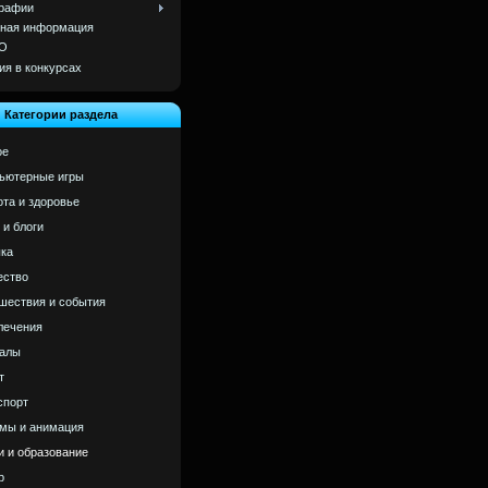
рафии
ная информация
О
ия в конкурсах
Категории раздела
ое
ьютерные игры
ота и здоровье
 и блоги
ка
ство
шествия и события
лечения
алы
т
спорт
мы и анимация
и и образование
р