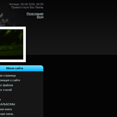
Четверг, 06.08.2026, 06:09
Приветствую Вас
Гость
Регистрация
Вход
Меню сайта
ая страница
мация о сайте
ог файлов
ог статей
м
ОАЛЬБОМЫ
вая книга
ная связь