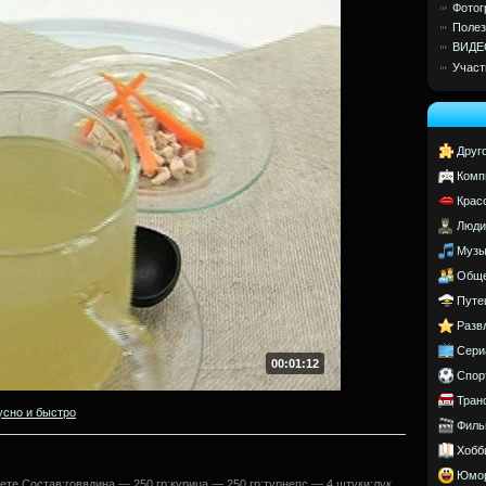
Фотог
Полез
ВИДЕ
Участ
Друг
Комп
Крас
Люди
Музы
Обще
Путе
Разв
Сери
00:01:12
Спор
Тран
усно и быстро
Филь
Хобб
Юмо
ете.Состав:говядина — 250 гр;курица — 250 гр;турнепс — 4 штуки;лук