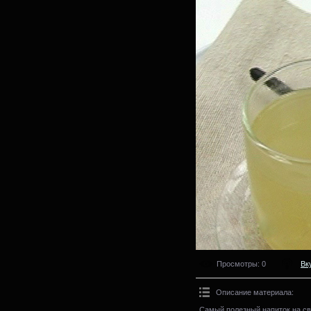
Просмотры
: 0
Вк
Описание материала
:
Самый полезный напиток на св