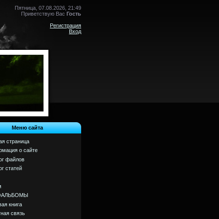
Пятница, 07.08.2026, 21:49
Приветствую Вас
Гость
Регистрация
Вход
Меню сайта
ая страница
мация о сайте
ог файлов
ог статей
м
ОАЛЬБОМЫ
вая книга
ная связь