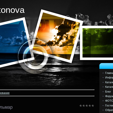
tonova
Главн
Инфор
Катал
Катал
Блог
зование
Фору
ФОТ
Госте
льмар
Обрат