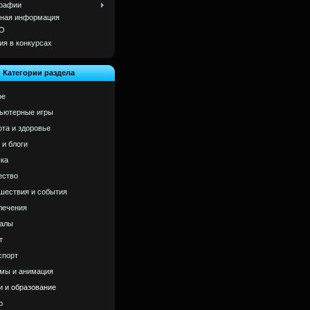
рафии
ная информация
О
ия в конкурсах
Категории раздела
ое
ьютерные игры
ота и здоровье
 и блоги
ка
ство
шествия и события
лечения
алы
т
спорт
мы и анимация
и и образование
р