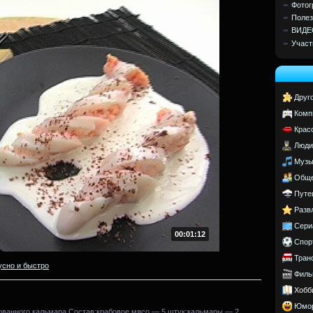
Фотог
Полез
ВИДЕ
Участ
Друг
Комп
Крас
Люди
Музы
Обще
Путе
Разв
Сери
00:01:12
Спор
Тран
усно и быстро
Филь
Хобб
Юмо
ванного кальмара.Состав:крабовое мясо — 5 штук;кальмары — 2