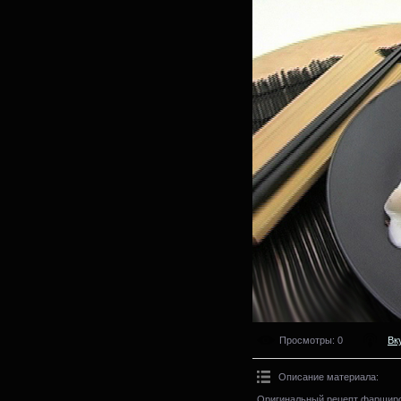
Просмотры
: 0
Вк
Описание материала
:
Оригинальный рецепт фарширо