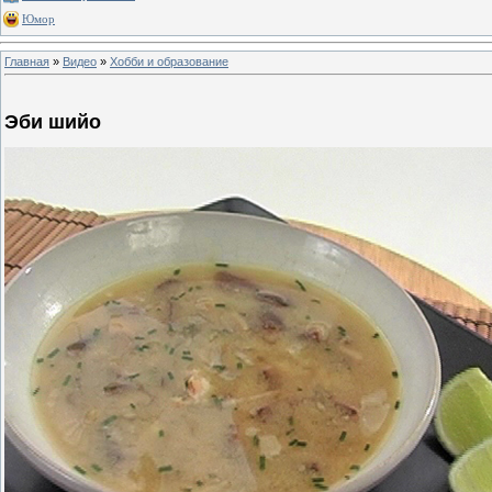
Юмор
Главная
»
Видео
»
Хобби и образование
Эби шийо