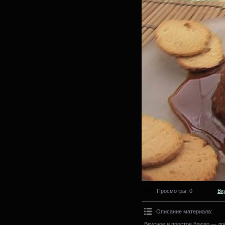
Просмотры
: 0
Вк
Описание материала
:
Вкусное и простое блюдо — ло