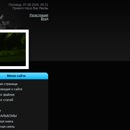
Пятница, 07.08.2026, 09:31
Приветствую Вас
Гость
Регистрация
Вход
Меню сайта
ая страница
мация о сайте
ог файлов
ог статей
м
ОАЛЬБОМЫ
вая книга
ная связь