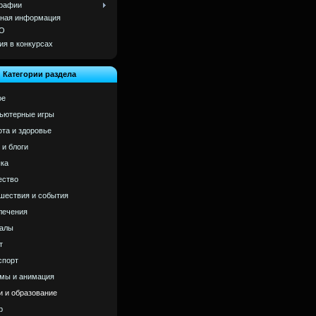
рафии
ная информация
О
ия в конкурсах
Категории раздела
ое
ьютерные игры
ота и здоровье
 и блоги
ка
ство
шествия и события
лечения
алы
т
спорт
мы и анимация
и и образование
р