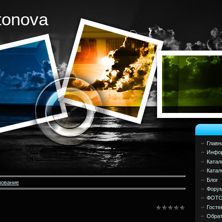
tonova
Главн
Инфор
Катал
Катал
Блог
зование
Фору
ФОТ
Госте
Обрат