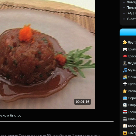
Фотог
Полез
ВИДЕ
Участ
Друг
Комп
Крас
Люди
Музы
Обще
Путе
Разв
Сери
00:01:16
Спор
Тран
усно и быстро
Филь
Хобб
Юмо
сось тартар.Состав:лосось — 50 гр;имбирь — 1 штука;сухарики