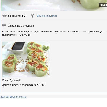
00:01
Просмотры
: 0
Вкусно и быстро
Описание материала
:
Каппа-маки используются для освежения вкуса.Состав:огурец — 2 штуки;авокадо — 
гр;креветки — 2 штуки.
Язык
: Русский
Длительность материала
: 00:01:12
Полная версия сайта