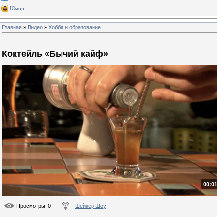
Юмор
Главная
»
Видео
»
Хобби и образование
Коктейль «Бычий кайф»
00:01
Просмотры
: 0
Шейкер Шоу