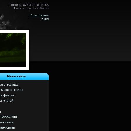
Пятница, 07.08.2026, 19:53
Приветствую Вас
Гость
Регистрация
Вход
Меню сайта
ая страница
мация о сайте
ог файлов
ог статей
м
ОАЛЬБОМЫ
вая книга
ная связь