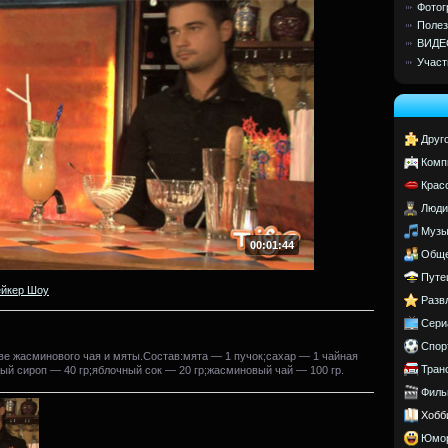
Фотог
Полез
ВИДЕ
Участ
Друг
Комп
Крас
Люди
Музы
00:01:44
Обще
Путе
йкер Шоу
Разв
Сери
Спор
е жасминового чая и мяты.Состав:мята — 1 пучок;сахар — 1 чайная
Тран
ый сироп — 40 гр;яблочный сок — 20 гр;жасминовый чай — 100 гр.
Филь
Хобб
Юмо