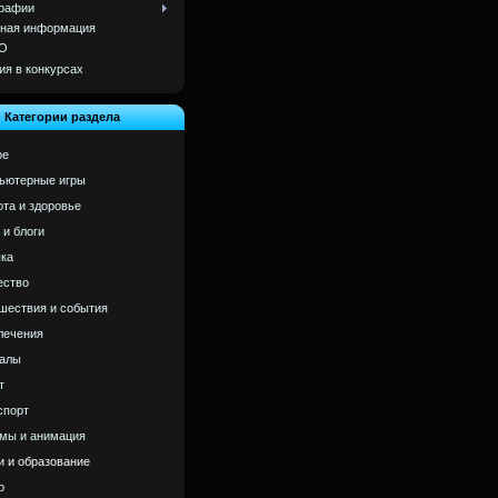
рафии
ная информация
О
ия в конкурсах
Категории раздела
ое
ьютерные игры
ота и здоровье
 и блоги
ка
ство
шествия и события
лечения
алы
т
спорт
мы и анимация
и и образование
р