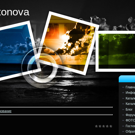
tonova
Главн
Инфор
Катал
Катал
Блог
зование
Фору
ФОТ
Госте
Обрат