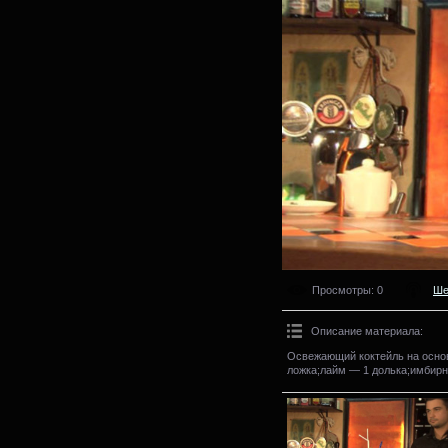
Просмотры
: 0
Ше
Описание материала
:
Освежающий коктейль на основ
ложка;лайм — 1 долька;имбирн