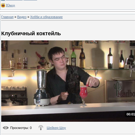
Юмор
Главная
»
Видео
»
Хобби и образование
Клубничный коктейль
00:01
Просмотры
: 0
Шейкер Шоу