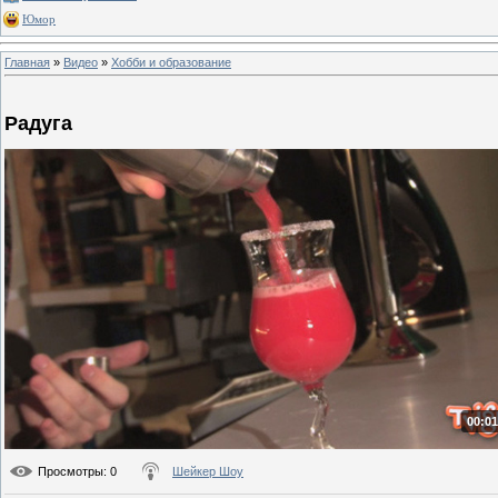
Юмор
Главная
»
Видео
»
Хобби и образование
Радуга
00:01
Просмотры
: 0
Шейкер Шоу