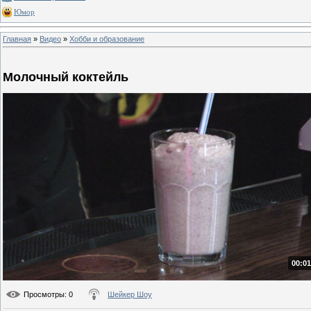
Юмор
Главная
»
Видео
»
Хобби и образование
Молочный коктейль
00:01
Просмотры
: 0
Шейкер Шоу