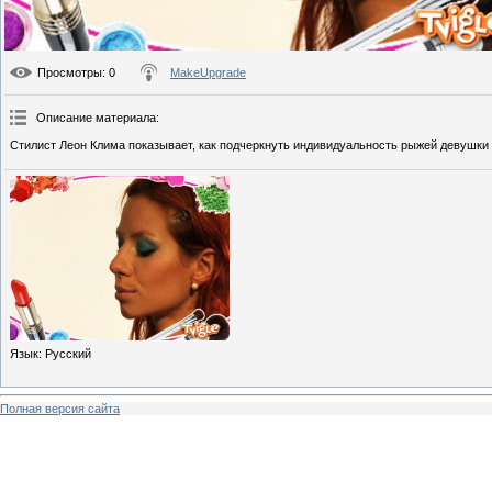
Просмотры
: 0
MakeUpgrade
Описание материала
:
Стилист Леон Клима показывает, как подчеркнуть индивидуальность рыжей девушки
Язык
: Русский
Полная версия сайта