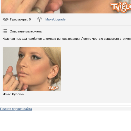
Просмотры
: 0
MakeUpgrade
Описание материала
:
Красная помада наиболее сложна в использовании. Леон с честью выдержал это исп
Язык
: Русский
Полная версия сайта