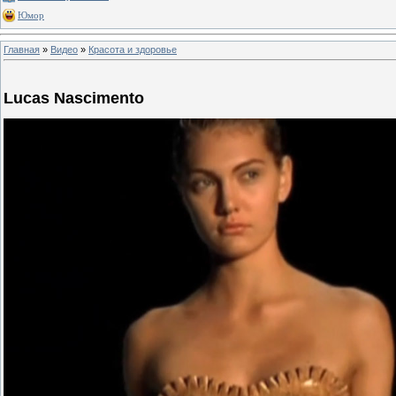
Юмор
Главная
»
Видео
»
Красота и здоровье
Lucas Nascimento