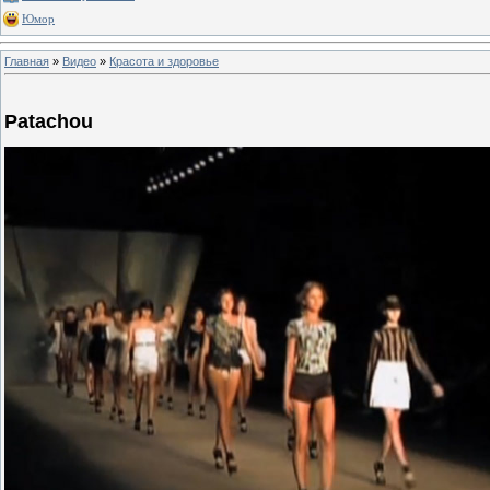
Юмор
Главная
»
Видео
»
Красота и здоровье
Patachou