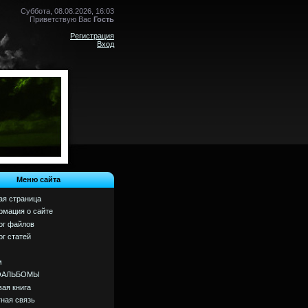
Суббота, 08.08.2026, 16:03
Приветствую Вас
Гость
Регистрация
Вход
Меню сайта
ая страница
мация о сайте
ог файлов
ог статей
м
ОАЛЬБОМЫ
вая книга
ная связь