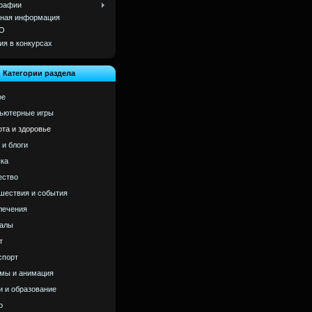
рафии
ная информация
О
ия в конкурсах
Категории раздела
ое
ьютерные игры
ота и здоровье
 и блоги
ка
ство
шествия и события
лечения
алы
т
спорт
мы и анимация
и и образование
р