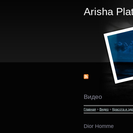
Arisha Pla
Видео
Главная
»
Видео
»
Красота и зд
Dior Homme