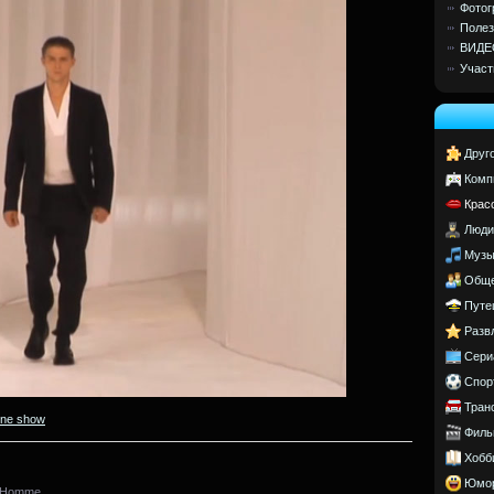
Фотог
Полез
ВИДЕ
Участ
Друг
Комп
Крас
Люди
Музы
Обще
Путе
Разв
Сери
Спор
Тран
ine show
Филь
Хобб
Юмо
r Homme.