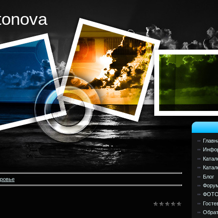
tonova
Главн
Инфор
Катал
Катал
Блог
оровье
Фору
ФОТ
Госте
Обрат