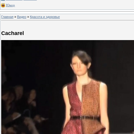
Юмор
Главная
»
Видео
»
Красота и здоровье
Cacharel