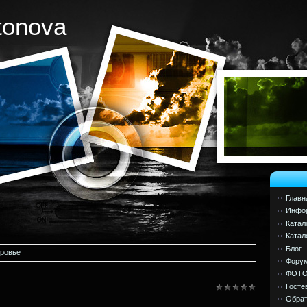
tonova
Главн
Инфор
Катал
Катал
Блог
оровье
Фору
ФОТ
Госте
Обрат