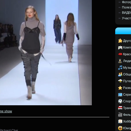
Фотог
Полез
ВИДЕ
Участ
Друг
Комп
Крас
Люди
Музы
Обще
Путе
Разв
Сери
Спор
Тран
ine show
Филь
Хобб
Юмо
ichard Chai.