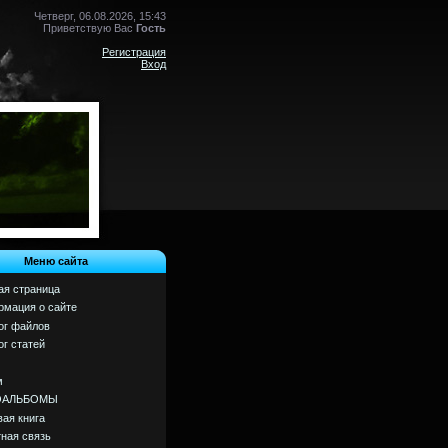
Четверг, 06.08.2026, 15:43
Приветствую Вас
Гость
Регистрация
Вход
Меню сайта
ая страница
мация о сайте
ог файлов
ог статей
м
ОАЛЬБОМЫ
вая книга
ная связь