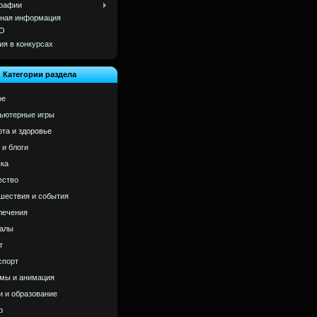
рафии
ная информация
О
ия в конкурсах
Категории раздела
ое
ьютерные игры
ота и здоровье
 и блоги
ка
ство
шествия и события
лечения
алы
т
спорт
мы и анимация
и и образование
р