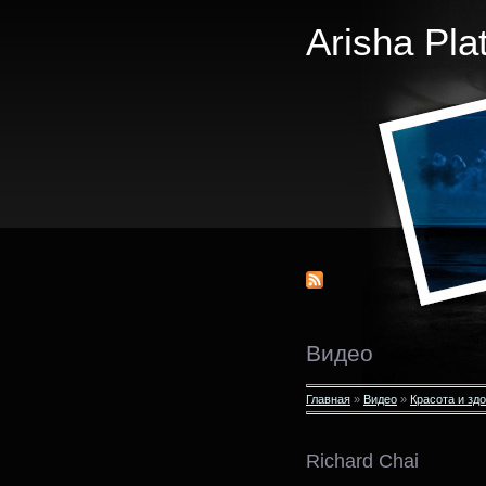
Arisha Pla
Видео
Главная
»
Видео
»
Красота и зд
Richard Chai