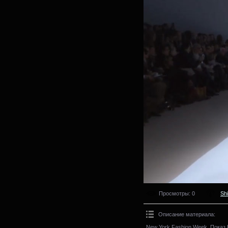
Просмотры
: 0
Sh
Описание материала
:
New York Fashion Week. Показ R