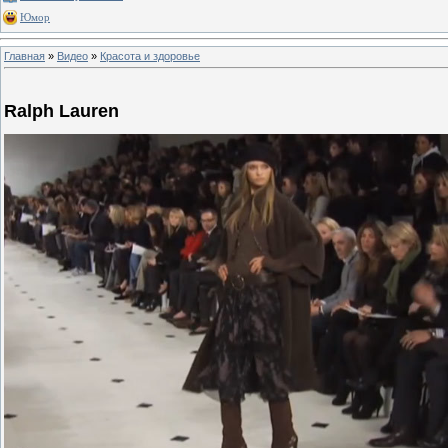
Юмор
Главная
»
Видео
»
Красота и здоровье
Ralph Lauren