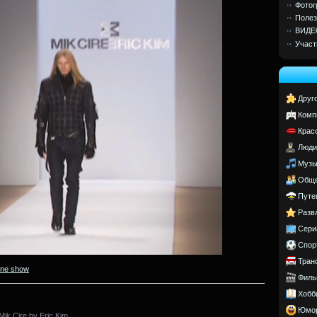
Фотог
Полез
ВИДЕ
Участ
Друг
Комп
Крас
Люди
Музы
Обще
Путе
Разв
Сери
Спор
Тран
ine show
Филь
Хобб
Юмо
ik Cire by Eric Kim.