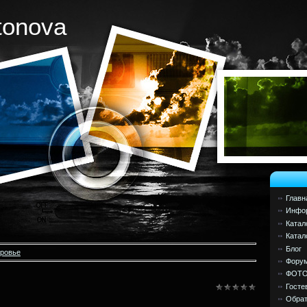
tonova
Главн
Инфор
Катал
Катал
Блог
оровье
Фору
ФОТ
Госте
Обрат