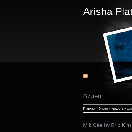
Arisha Pla
Видео
Главная
»
Видео
»
Красота и зд
Mik Cire by Eric Kim