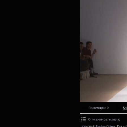
Просмотры
: 0
Sh
Описание материала
:
New York Fashion Week. Показ M