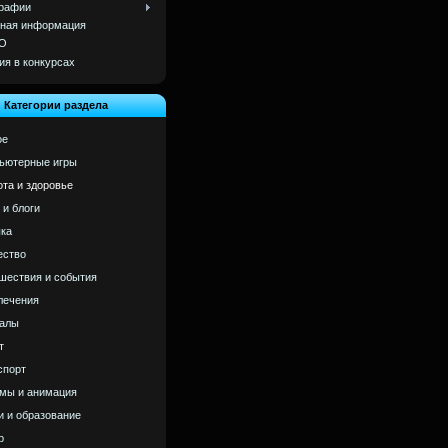
рафии
ная информация
О
ия в конкурсах
Категории раздела
ое
ьютерные игры
ота и здоровье
 и блоги
ка
ство
шествия и события
лечения
алы
т
спорт
мы и анимация
и и образование
р