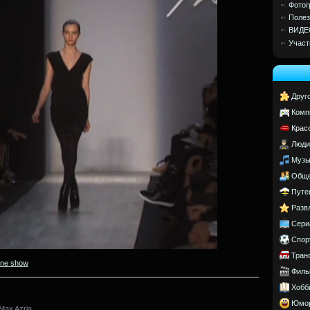
Фотог
Полез
ВИДЕ
Участ
Друг
Комп
Крас
Люди
Музы
Обще
Путе
Разв
Сери
Спор
Тран
ine show
Филь
Хобб
Юмо
Max Azria.