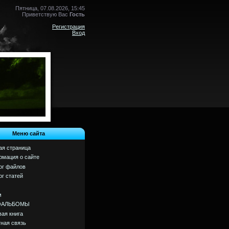
Пятница, 07.08.2026, 15:45
Приветствую Вас
Гость
Регистрация
Вход
Меню сайта
ая страница
мация о сайте
ог файлов
ог статей
м
ОАЛЬБОМЫ
вая книга
ная связь