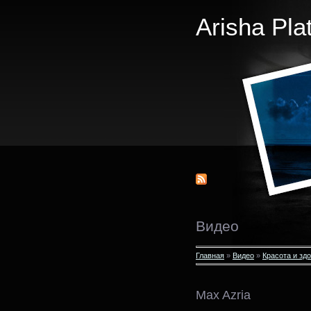
Arisha Pla
Видео
Главная
»
Видео
»
Красота и зд
Max Azria