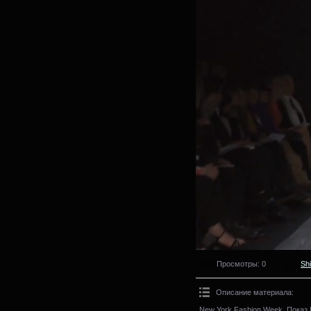
Просмотры
: 0
Sh
Описание материала
:
New York Fashion Week. Показ 