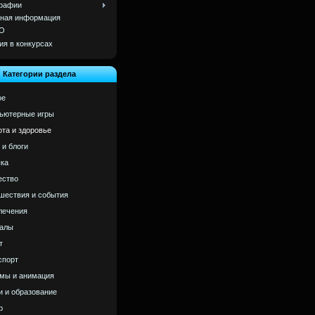
рафии
ная информация
О
ия в конкурсах
Категории раздела
ое
ьютерные игры
ота и здоровье
 и блоги
ка
ство
шествия и события
лечения
алы
т
спорт
мы и анимация
и и образование
р