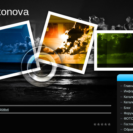
tonova
Главн
Инфор
Катал
Катал
Блог
оровье
Фору
ФОТ
Госте
Обрат