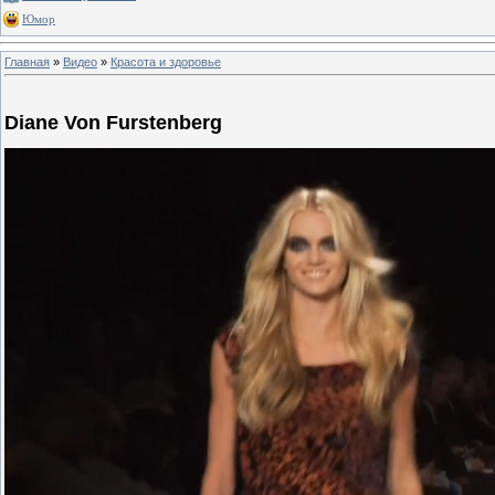
Юмор
Главная
»
Видео
»
Красота и здоровье
Diane Von Furstenberg