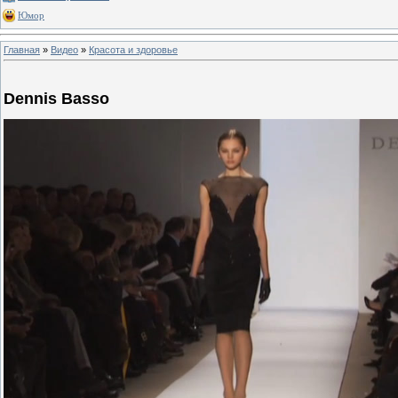
Юмор
Главная
»
Видео
»
Красота и здоровье
Dennis Basso