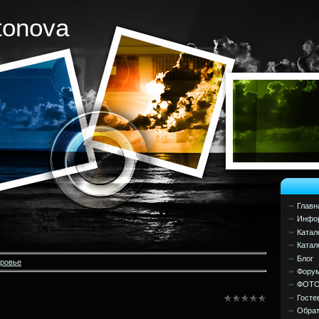
tonova
Главн
Инфор
Катал
Катал
Блог
оровье
Фору
ФОТ
Госте
Обрат