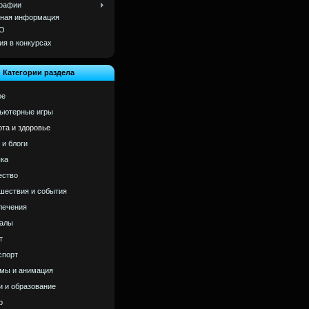
рафии
ная информация
О
ия в конкурсах
Категории раздела
ое
ьютерные игры
ота и здоровье
 и блоги
ка
ство
шествия и события
лечения
алы
т
спорт
мы и анимация
и и образование
р