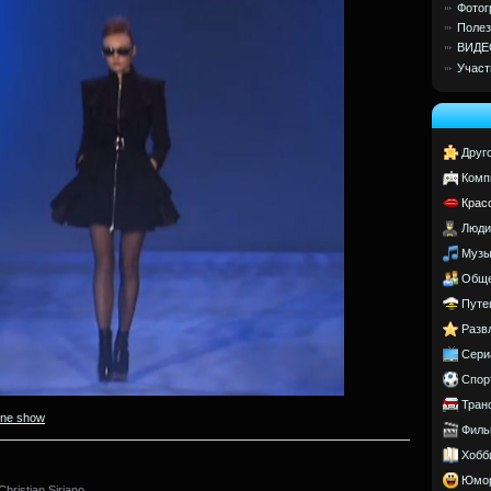
Фотог
Полез
ВИДЕ
Участ
Друг
Комп
Крас
Люди
Музы
Обще
Путе
Разв
Сери
Спор
Тран
ine show
Филь
Хобб
Юмо
ristian Siriano.