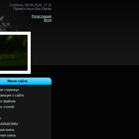
Суббота, 08.08.2026, 17:11
Приветствую Вас
Гость
Регистрация
Вход
Меню сайта
ая страница
мация о сайте
ог файлов
ог статей
м
ОАЛЬБОМЫ
вая книга
ная связь