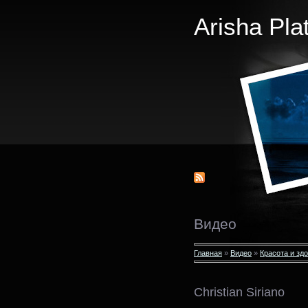
Arisha Pla
Видео
Главная
»
Видео
»
Красота и зд
Christian Siriano