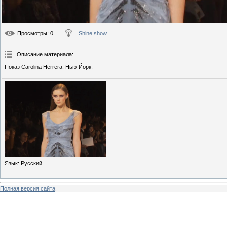
Просмотры
: 0
Shine show
Описание материала
:
Показ Carolina Herrera. Нью-Йорк.
Язык
: Русский
Полная версия сайта