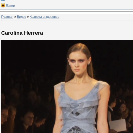
Юмор
Главная
»
Видео
»
Красота и здоровье
Carolina Herrera