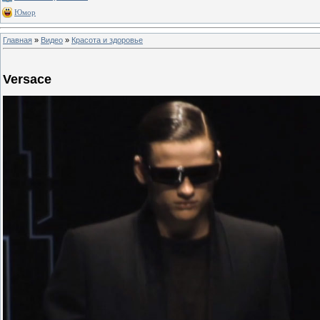
Юмор
Главная
»
Видео
»
Красота и здоровье
Versace