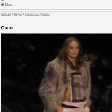
Юмор
Главная
»
Видео
»
Красота и здоровье
Gucci