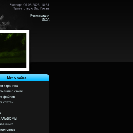
Четверг, 06.08.2026, 10:31
Приветствую Вас
Гость
Регистрация
Вход
Меню сайта
ая страница
мация о сайте
ог файлов
ог статей
м
ОАЛЬБОМЫ
вая книга
ная связь