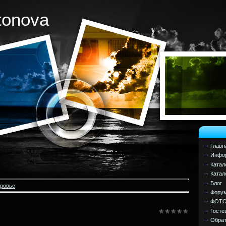
tonova
Главн
Инфор
Катал
Катал
Блог
оровье
Фору
ФОТ
Госте
Обрат