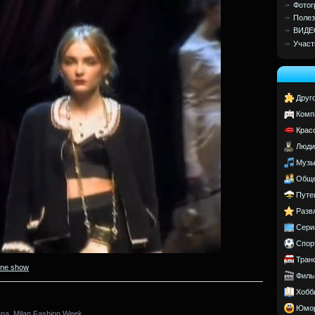
Фотог
Полез
ВИДЕ
Участ
Друг
Комп
Крас
Люди
Музы
Обще
Путе
Разв
Сери
Спор
Тран
ine show
Филь
Хобб
Юмо
na. Milan Fashion Week.