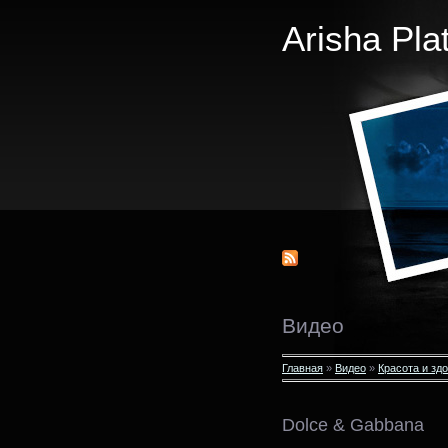
Arisha Pla
Видео
Главная
»
Видео
»
Красота и зд
Dolce & Gabbana