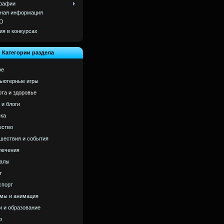
рафии
ная информация
О
ия в конкурсах
Категории раздела
ое
ьютерные игры
ота и здоровье
 и блоги
ка
ство
шествия и события
лечения
алы
т
спорт
мы и анимация
и и образование
р