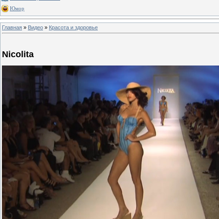
Юмор
Главная
»
Видео
»
Красота и здоровье
Nicolita