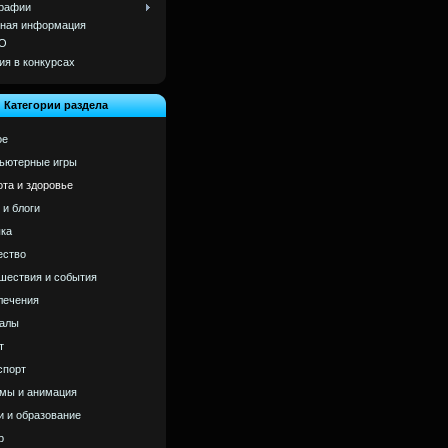
рафии
ная информация
О
ия в конкурсах
Категории раздела
ое
ьютерные игры
ота и здоровье
 и блоги
ка
ство
шествия и события
лечения
алы
т
спорт
мы и анимация
и и образование
р