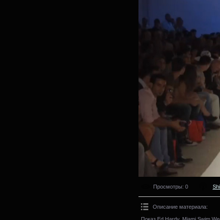
Просмотры
: 0
Sh
Описание материала
:
Показ Ed Hardy. Miami Swim We