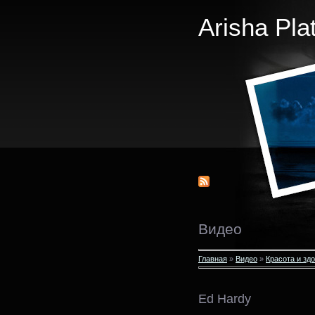
Arisha Pla
Видео
Главная
»
Видео
»
Красота и зд
Ed Hardy