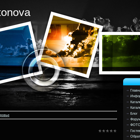
tonova
Главн
Инфор
Катал
Катал
Блог
оровье
Фору
ФОТ
Госте
Обрат