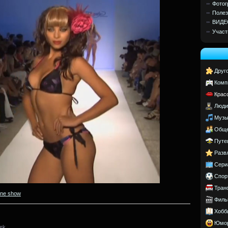
Фотог
Полез
ВИДЕ
Участ
Друг
Комп
Крас
Люди
Музы
Обще
Путе
Разв
Сери
Спор
Тран
ine show
Филь
Хобб
Юмо
ek.