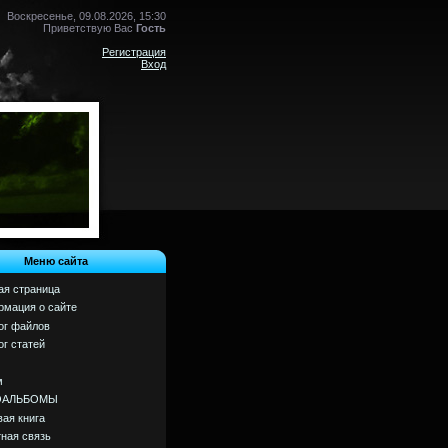
Воскресенье, 09.08.2026, 15:30
Приветствую Вас
Гость
Регистрация
Вход
Меню сайта
ая страница
мация о сайте
ог файлов
ог статей
м
ОАЛЬБОМЫ
вая книга
ная связь