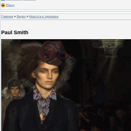
Юмор
Главная
»
Видео
»
Красота и здоровье
Paul Smith