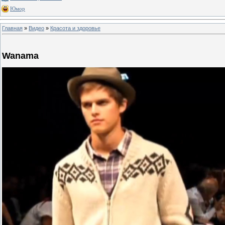
Юмор
Главная
»
Видео
»
Красота и здоровье
Wanama