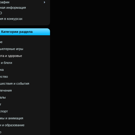
рафии
ная информация
О
ия в конкурсах
Категории раздела
ое
ьютерные игры
ота и здоровье
 и блоги
ка
ство
шествия и события
лечения
алы
т
спорт
мы и анимация
и и образование
р