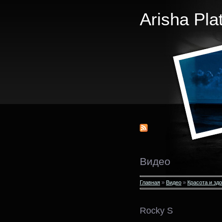
Arisha Pla
Видео
Главная
»
Видео
»
Красота и зд
Rocky S