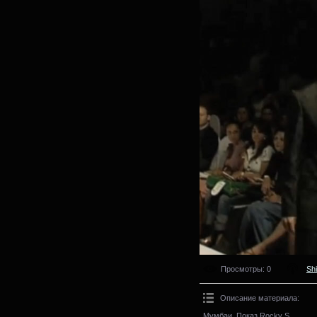
Просмотры
: 0
Sh
Описание материала
:
Мумбаи. Показ Rocky S.