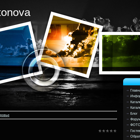
tonova
Главн
Инфор
Катал
Катал
Блог
оровье
Фору
ФОТ
Госте
Обрат