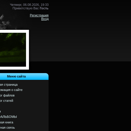
Четверг, 06.08.2026, 19:33
Приветствую Вас
Гость
Регистрация
Вход
Меню сайта
ая страница
мация о сайте
ог файлов
ог статей
м
ОАЛЬБОМЫ
вая книга
ная связь