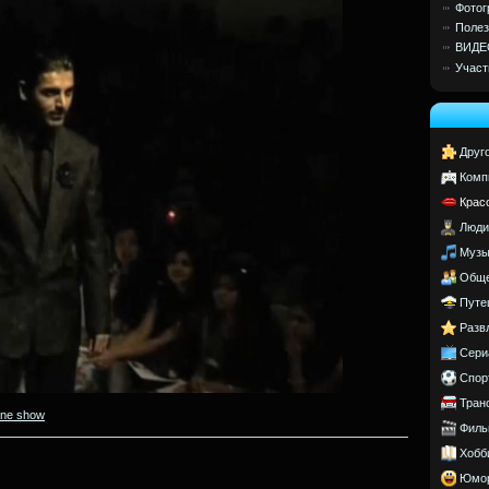
Фотог
Полез
ВИДЕ
Участ
Друг
Комп
Крас
Люди
Музы
Обще
Путе
Разв
Сери
Спор
Тран
ine show
Филь
Хобб
Юмо