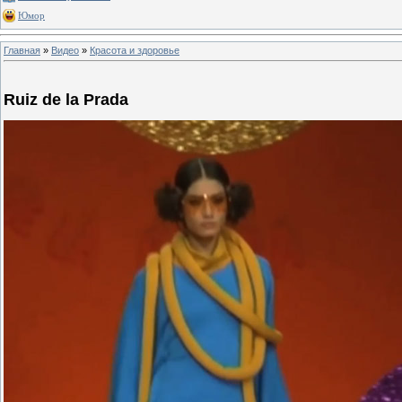
Юмор
Главная
»
Видео
»
Красота и здоровье
Ruiz de la Prada