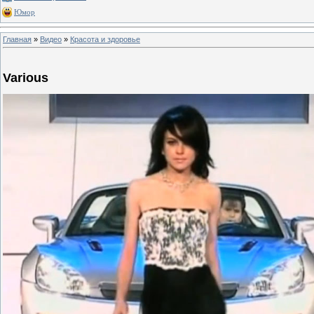
Юмор
Главная
»
Видео
»
Красота и здоровье
Various