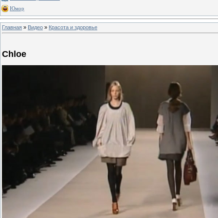
Юмор
Главная
»
Видео
»
Красота и здоровье
Chloe