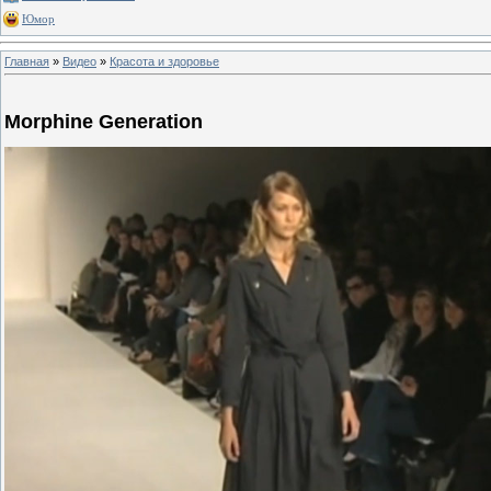
Юмор
Главная
»
Видео
»
Красота и здоровье
Morphine Generation