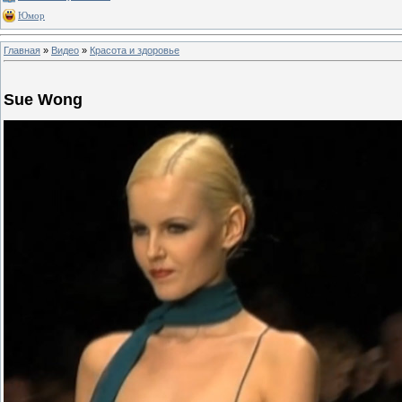
Юмор
Главная
»
Видео
»
Красота и здоровье
Sue Wong