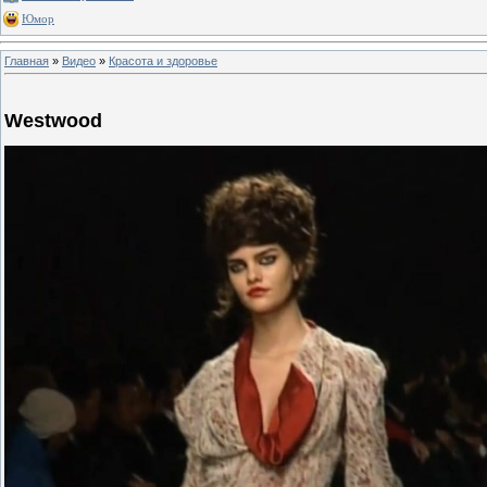
Юмор
Главная
»
Видео
»
Красота и здоровье
Westwood