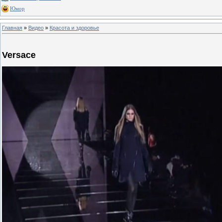
Юмор
Главная
»
Видео
»
Красота и здоровье
Versace