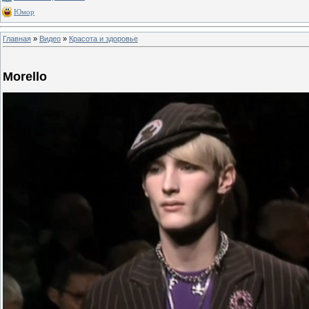
Юмор
Главная
»
Видео
»
Красота и здоровье
Morello