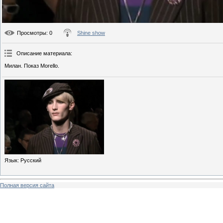
Просмотры
: 0
Shine show
Описание материала
:
Милан. Показ Morello.
Язык
: Русский
Полная версия сайта